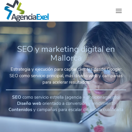
SEO y marketing digital en
Mallorca
Estrategia y ejecución para captar clientes desde Google:
SEO como servicio principal, más diseño web y campañas
para acelerar resultados.
SEO
como servicio estrella (agencia + posicionamiento)
Diseño web
orientado a conversión y rendimiento
Contenidos
y campañas para escalar demanda cualificada